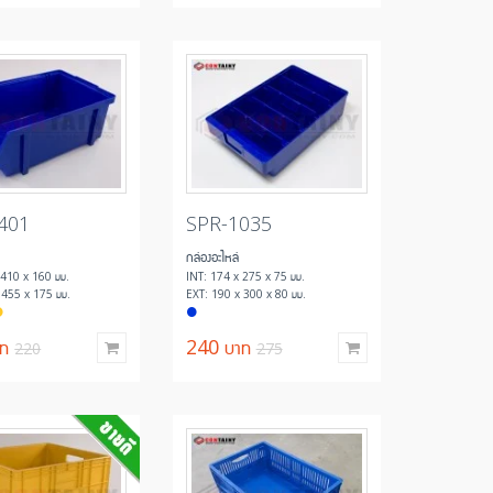
401
SPR-1035
กล่องอะไหล่
 410 x 160 มม.
INT: 174 x 275 x 75 มม.
 455 x 175 มม.
EXT: 190 x 300 x 80 มม.
าท
240
บาท
220
275