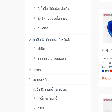
ลังน้ำดื่ม ลังน้ำปลา ลังแก้ว
ลัง TP (วางซ้อนได้ทุกรุ่น)
ลังพาเลท
ฝาปิด & แท็คการ์ด สำหรับลัง
ฝาปิด
SPR-
แทคการ์ด & เนมเพลท
กล่องอะไห
INT: 125
EXT: 150
พาเลท
85
บา
ตะแกรงเหล็ก
ถังน้ำ & แท็งค์น้ำ & ถังขยะ
ถังน้ำ & แท็งค์น้ำ
ถังขยะ