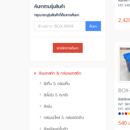
ลังพาเลท (
ค้นหาตามรุ่นสินค้า
EXT: 640
กรุณาระบุรุ่นสินค้าที่ต้องการค้นหา
2,42
ค้นหา
ยกเลิกการค้นหา
ลังพลาสติก & กล่องพลาสติก
ลังทึบ & กล่องทึบ
BOX-
ลังโปร่ง & ตะกร้า
ลังฝาซิก
INT: 380
ลังพับ
EXT: 400
กล่องอะไหล่ & กล่องเปิดข้าง
540
ลังพร้อมฝาในตัว