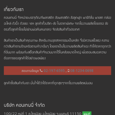
เกี่ยวกับเรา
คอนเทนนี่ จำหน่ายบรรจุภัณฑ์พลาสติก ลังพลาสติก ลังลูกฟูก พาร์ทิชั่น พาเลท กล่อง
อะไหล่ ถังน้ำ ถังขยะ ฯลฯ ลูกค้าทั้งปลีก-ส่ง ในราคาพิเศษ จากโรงงานผลิตโดยตรง ส่ง
ตรงถึงลูกค้าโดยไม่ผ่านพ่อค้นคนกลาง จัดส่งสินค้าทั่วประเทศ
สินค้าเราเป็นสินค้าคุณภาพ สำหรับงานอุตสาหกรรมเป็นหลัก จึงมีความแข็งแรง คงทน
กว่าสินค้าตามร้านหรือตามห้างฯอื่นๆ โดยเราเป็นโรงงานผลิตสินค้าเอง ทำให้ราคาถูกกว่า
ที่อื่นมาก พร้อมกับสต็อกสินค้าจำนวนมากไว้ในคลังขนาดใหญ่ เพื่อตอบสนองความ
ต้องการของลูกค้าได้อย่างพอเพียง
สอบถามข้อมูล
02-197-6595
,
08-1234-0698
ลูกค้าซื้อสินค้ากับเรา มั่นใจได้ว่าได้ราคาที่ถูกสุดๆจากโรงงานผลิตแน่นอน
บริษัท คอนเทนนี่ จำกัด
100/22 หมู่ที่ 1 ต.ไทรน้อย อ.ไทรน้อย จ.นนทบุรี 11150
แผนที่