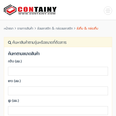
หน้าแรก
รายการสินค้า
ลังพลาสติก & กล่องพลาสติก
ลังทึบ & กล่องทึบ
ค้นหาสินค้าตามรุ่นหรือขนาดที่ต้องการ
ค้นหาตามขนาดสินค้า
กว้าง (มม.)
ยาว (มม.)
สูง (มม.)