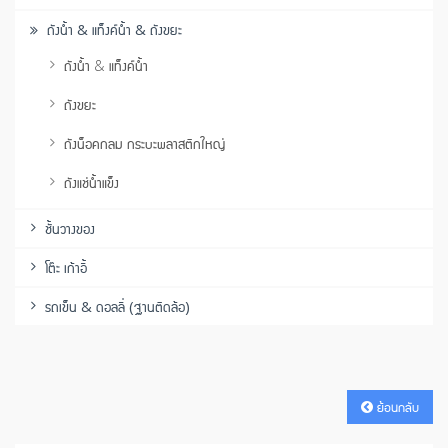
ถังน้ำ & แท็งค์น้ำ & ถังขยะ
ถังน้ำ & แท็งค์น้ำ
ถังขยะ
ถังน็อคกลม กระบะพลาสติกใหญ่
ถังแช่น้ำแข็ง
ชั้นวางของ
โต๊ะ เก้าอี้
รถเข็น & ดอลลี่ (ฐานติดล้อ)
ย้อนกลับ