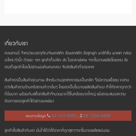
เกี่ยวกับเรา
คอนเทนนี่ จำหน่ายบรรจุภัณฑ์พลาสติก ลังพลาสติก ลังลูกฟูก พาร์ทิชั่น พาเลท กล่อง
อะไหล่ ถังน้ำ ถังขยะ ฯลฯ ลูกค้าทั้งปลีก-ส่ง ในราคาพิเศษ จากโรงงานผลิตโดยตรง ส่ง
ตรงถึงลูกค้าโดยไม่ผ่านพ่อค้นคนกลาง จัดส่งสินค้าทั่วประเทศ
สินค้าเราเป็นสินค้าคุณภาพ สำหรับงานอุตสาหกรรมเป็นหลัก จึงมีความแข็งแรง คงทน
กว่าสินค้าตามร้านหรือตามห้างฯอื่นๆ โดยเราเป็นโรงงานผลิตสินค้าเอง ทำให้ราคาถูกกว่า
ที่อื่นมาก พร้อมกับสต็อกสินค้าจำนวนมากไว้ในคลังขนาดใหญ่ เพื่อตอบสนองความ
ต้องการของลูกค้าได้อย่างพอเพียง
สอบถามข้อมูล
02-197-6595
,
08-1234-0698
ลูกค้าซื้อสินค้ากับเรา มั่นใจได้ว่าได้ราคาที่ถูกสุดๆจากโรงงานผลิตแน่นอน