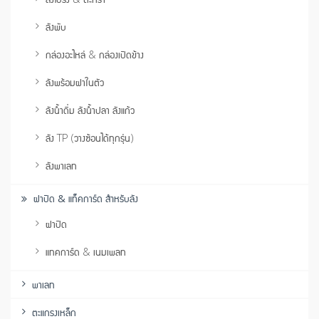
ลังพับ
กล่องอะไหล่ & กล่องเปิดข้าง
ลังพร้อมฝาในตัว
ลังน้ำดื่ม ลังน้ำปลา ลังแก้ว
ลัง TP (วางซ้อนได้ทุกรุ่น)
ลังพาเลท
ฝาปิด & แท็คการ์ด สำหรับลัง
ฝาปิด
แทคการ์ด & เนมเพลท
พาเลท
ตะแกรงเหล็ก