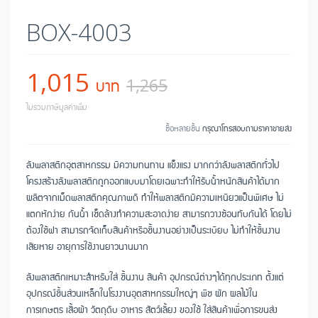
BOX-4003
1,015
บาท
1,265
ไม่รวมภาษีมูลค่าเพิ่ม
ซื้อหลายชิ้น
กรุณาโทรสอบถามราคาขายส่ง
ลังพลาสติกอุตสาหกรรม มีความทนทาน แข็งแรง มากกว่าลังพลาสติกทั่วไป
โครงสร้างลังพลาสติกถูกออกแบบมาโดยเฉพาะทำให้รับน้ำหนักสินค้าได้มาก
ผลิตจากเม็ดพลาสติกคุณภาพดี ทำให้พลาสติกมีความเหนียวแป็นพิเศษ ไม่
แตกหักง่าย กันน้ำ เช็ดล้างทำความสะอาดง่าย สามารถวางซ้อนทับกันได้ โดยไม่
ต้องใช้ฝา สามารถจัดเก็บสินค้าหรือชิ้นงานอย่างเป็นระเบียบ ไม่ทำให้ชิ้นงาน
เสียหาย อายุการใช้งานยาวนานมาก
ลังพลาสติกเหมาะสำหรับใส่ ชิ้นงาน สินค้า อุปกรณ์ต่างๆได้ทุกประเภท ตั้งแต่
อุปกรณ์ชิ้นส่วนเหล็กในโรงงานอุตสาหกรรมใหญ่ๆ พืช ผัก ผลไม้ใน
การเกษตร เสื้อผ้า วัตถุดิบ อาหาร สัตว์เลี้ยง ของใช้ ใส่สินค้าเพื่อการขนส่ง