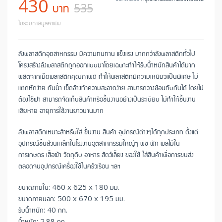
430
บาท
535
ไม่รวมภาษีมูลค่าเพิ่ม
ลังพลาสติกอุตสาหกรรม มีความทนทาน แข็งแรง มากกว่าลังพลาสติกทั่วไป
โครงสร้างลังพลาสติกถูกออกแบบมาโดยเฉพาะทำให้รับน้ำหนักสินค้าได้มาก
ผลิตจากเม็ดพลาสติกคุณภาพดี ทำให้พลาสติกมีความเหนียวแป็นพิเศษ ไม่
แตกหักง่าย กันน้ำ เช็ดล้างทำความสะอาดง่าย สามารถวางซ้อนทับกันได้ โดยไม่
ต้องใช้ฝา สามารถจัดเก็บสินค้าหรือชิ้นงานอย่างเป็นระเบียบ ไม่ทำให้ชิ้นงาน
เสียหาย อายุการใช้งานยาวนานมาก
ลังพลาสติกเหมาะสำหรับใส่ ชิ้นงาน สินค้า อุปกรณ์ต่างๆได้ทุกประเภท ตั้งแต่
อุปกรณ์ชิ้นส่วนเหล็กในโรงงานอุตสาหกรรมใหญ่ๆ พืช ผัก ผลไม้ใน
การเกษตร เสื้อผ้า วัตถุดิบ อาหาร สัตว์เลี้ยง ของใช้ ใส่สินค้าเพื่อการขนส่ง
ตลอดจนอุปกรณ์เครื่องใช้ในครัวเรือน ฯลฯ
ขนาดภายใน: 460 x 625 x 180 มม.
ขนาดภายนอก: 500 x 670 x 195 มม.
รับน้ำหนัก: 40 กก.
น้ำหนัก: 2.88 กก.