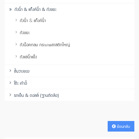
ถังน้ำ & แท็งค์น้ำ & ถังขยะ
ถังน้ำ & แท็งค์น้ำ
ถังขยะ
ถังน็อคกลม กระบะพลาสติกใหญ่
ถังแช่น้ำแข็ง
ชั้นวางของ
โต๊ะ เก้าอี้
รถเข็น & ดอลลี่ (ฐานติดล้อ)
ย้อนกลับ