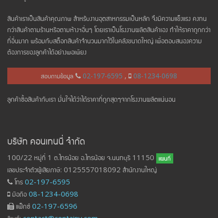
สินค้าเราเป็นสินค้าคุณภาพ สำหรับงานอุตสาหกรรมเป็นหลัก จึงมีความแข็งแรง คงทน
กว่าสินค้าตามร้านหรือตามห้างฯอื่นๆ โดยเราเป็นโรงงานผลิตสินค้าเอง ทำให้ราคาถูกกว่า
ที่อื่นมาก พร้อมกับสต็อกสินค้าจำนวนมากไว้ในคลังขนาดใหญ่ เพื่อตอบสนองความ
ต้องการของลูกค้าได้อย่างพอเพียง
สอบถามข้อมูล
02-197-6595
,
08-1234-0698
ลูกค้าซื้อสินค้ากับเรา มั่นใจได้ว่าได้ราคาที่ถูกสุดๆจากโรงงานผลิตแน่นอน
บริษัท คอนเทนนี่ จำกัด
100/22 หมู่ที่ 1 ต.ไทรน้อย อ.ไทรน้อย จ.นนทบุรี 11150
แผนที่
เลขประจำตัวผู้เสียภาษี: 0125557018092 สำนักงานใหญ่
โทร
02-197-6595
มือถือ
08-1234-0698
แฟ็กซ์
02-197-6596