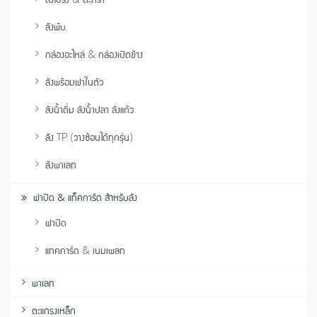
ลังพับ
กล่องอะไหล่ & กล่องเปิดข้าง
ลังพร้อมฝาในตัว
ลังน้ำดื่ม ลังน้ำปลา ลังแก้ว
ลัง TP (วางซ้อนได้ทุกรุ่น)
ลังพาเลท
ฝาปิด & แท็คการ์ด สำหรับลัง
ฝาปิด
แทคการ์ด & เนมเพลท
พาเลท
ตะแกรงเหล็ก