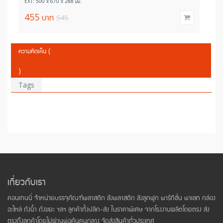
EXT: 500 x 670 x 380 มม.
575
บาท
690
ความคิดเห็น (
)
Tags
เกี่ยวกับเรา
คอนเทนนี่ จำหน่ายบรรจุภัณฑ์พลาสติก ลังพลาสติก ลังลูกฟูก พาร์ทิชั่น พาเลท กล่อง
อะไหล่ ถังน้ำ ถังขยะ ฯลฯ ลูกค้าทั้งปลีก-ส่ง ในราคาพิเศษ จากโรงงานผลิตโดยตรง ส่ง
ตรงถึงลูกค้าโดยไม่ผ่านพ่อค้นคนกลาง จัดส่งสินค้าทั่วประเทศ